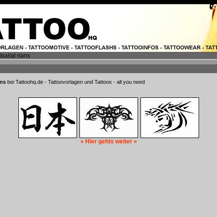
ballat rians
ans
bei Tattoohq.de - Tattoovorlagen und Tattoos - all you need
» Hier gehts weiter «