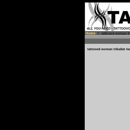
Home
tattooed woman tri
tattooed woman triballat ri