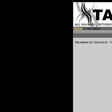
Home
fire tattoo
fire tattoo
bei Tattoohq.de - T