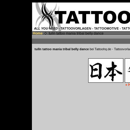
Home
tulln tattoo mania tribal belly dance
tulln tattoo mania tribal belly dance
bei Tattoohq.de - Tattoovorl
» 