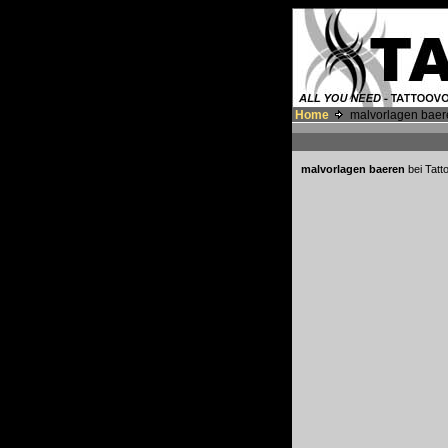
Home
malvorlagen baer
malvorlagen baeren
bei Tatt