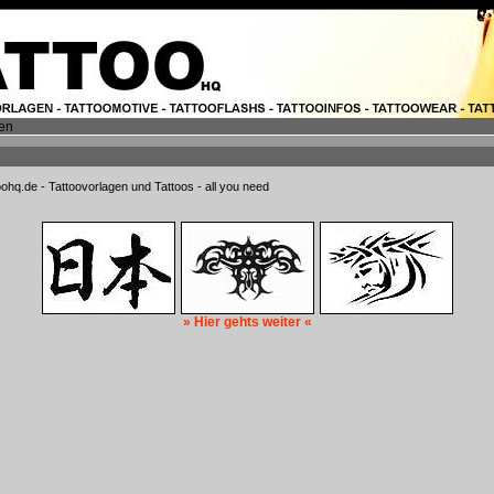
en
oohq.de - Tattoovorlagen und Tattoos - all you need
» Hier gehts weiter «