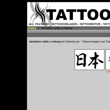
Home
tiertattoo celtic n rnberg
tiertattoo celtic n rnberg
bei Tattoohq.de - Tattoovorlagen und Tatt
» 