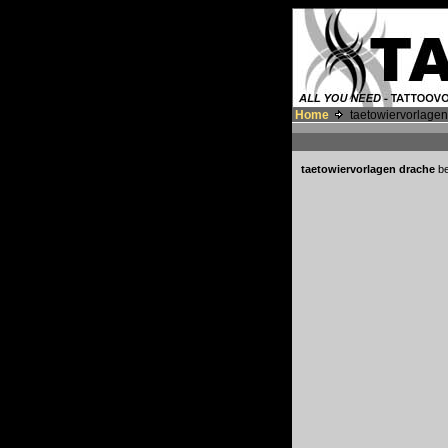
Home
taetowiervorlagen
taetowiervorlagen drache
be