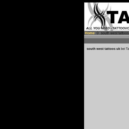
Home
south west tattoos
south west tattoos uk
bei T