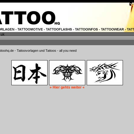
 uk
attoohq.de - Tattoovorlagen und Tattoos - all you need
» Hier gehts weiter «