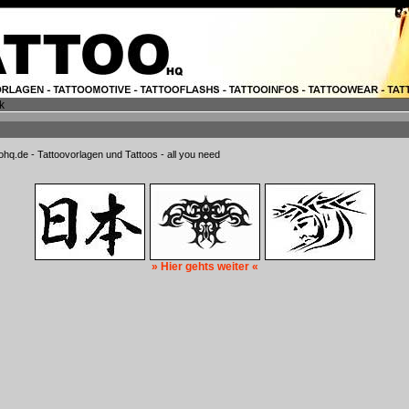
k
oohq.de - Tattoovorlagen und Tattoos - all you need
» Hier gehts weiter «