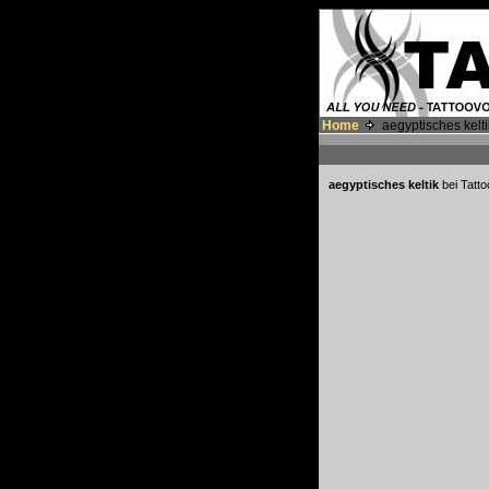
Home
aegyptisches kelti
aegyptisches keltik
bei Tatt